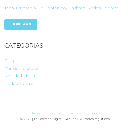
Tags:
Estrategia De Contenido
,
Hashtag
,
Redes Sociales
LEER MÁS
CATEGORÍAS
Blog
Marketing Digital
Realidad Virtual
Redes Sociales
Aviso de privacidad
|
Términos y condciones
© 2026 | La Sastrería Digital S.A.S. de C.V., marca registrada.